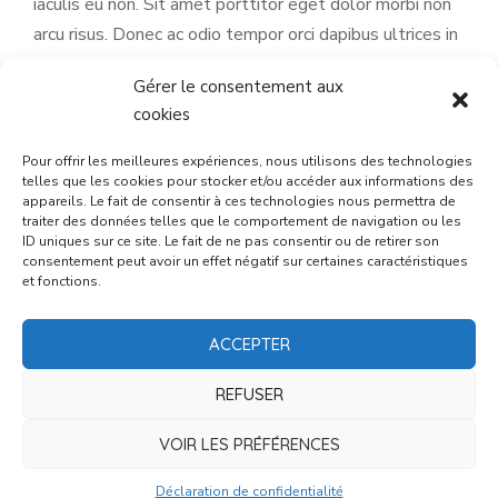
iaculis eu non. Sit amet porttitor eget dolor morbi non
arcu risus. Donec ac odio tempor orci dapibus ultrices in
iaculis nunc.
Sit amet purus gravida quis blandit turpis
Gérer le consentement aux
cursus in.
Aliquam vestibulum blandit morbi blandit
cookies
cursus risus. Ligula ullamcorper malesuada proin libero
nunc consequat interdum varius sit.
Pour offrir les meilleures expériences, nous utilisons des technologies
telles que les cookies pour stocker et/ou accéder aux informations des
appareils. Le fait de consentir à ces technologies nous permettra de
traiter des données telles que le comportement de navigation ou les
ID uniques sur ce site. Le fait de ne pas consentir ou de retirer son
consentement peut avoir un effet négatif sur certaines caractéristiques
et fonctions.
ACCEPTER
Our Network
REFUSER
Sed sed condimentum massa. Morbi auctor
VOIR LES PRÉFÉRENCES
vestibulum urna, ut interdum.
Déclaration de confidentialité