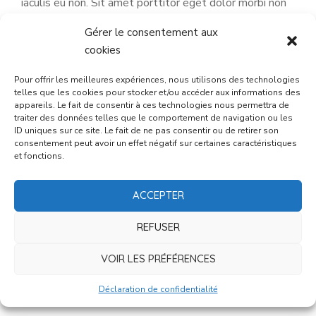
iaculis eu non. Sit amet porttitor eget dolor morbi non
arcu risus. Donec ac odio tempor orci dapibus ultrices in
Gérer le consentement aux
iaculis nunc.
Sit amet purus gravida quis blandit turpis
cookies
cursus in.
Aliquam vestibulum blandit morbi blandit
cursus risus. Ligula ullamcorper malesuada proin libero
Pour offrir les meilleures expériences, nous utilisons des technologies
telles que les cookies pour stocker et/ou accéder aux informations des
nunc consequat interdum varius sit.
appareils. Le fait de consentir à ces technologies nous permettra de
traiter des données telles que le comportement de navigation ou les
ID uniques sur ce site. Le fait de ne pas consentir ou de retirer son
consentement peut avoir un effet négatif sur certaines caractéristiques
et fonctions.
ACCEPTER
REFUSER
Our Network
VOIR LES PRÉFÉRENCES
Sed sed condimentum massa. Morbi auctor
vestibulum urna, ut interdum.
Déclaration de confidentialité