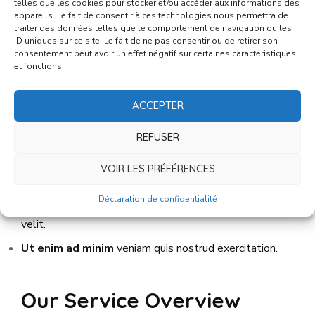
telles que les cookies pour stocker et/ou accéder aux informations des
Experience
appareils. Le fait de consentir à ces technologies nous permettra de
traiter des données telles que le comportement de navigation ou les
ID uniques sur ce site. Le fait de ne pas consentir ou de retirer son
consentement peut avoir un effet négatif sur certaines caractéristiques
et fonctions.
Nisi quis eleifend quam eu adipiscing vitae proin
sagittis nisl rhoncus. Sagittis nis quis rhoncus velit
ACCEPTER
eleifend quam mattis rhoncus urna.
REFUSER
Sed eiusmod tempor
incididunt ut labore et dolore
VOIR LES PRÉFÉRENCES
magna aliqua.
Duis aute irure dolor
in reprehenderit in voluptate
Déclaration de confidentialité
velit.
Ut enim ad minim
veniam quis nostrud exercitation.
Our Service Overview